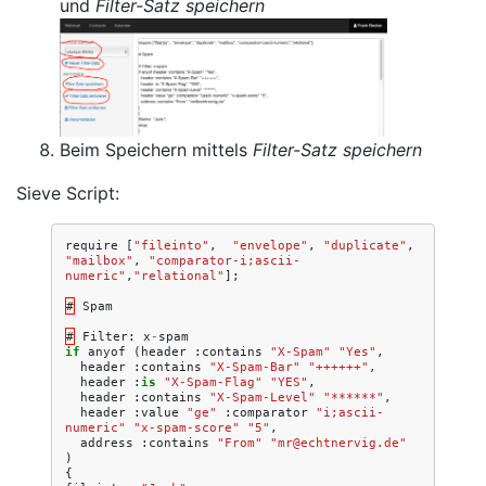
und
Filter-Satz speichern
Beim Speichern mittels
Filter-Satz speichern
Sieve Script:
require
[
"fileinto"
,
"envelope"
,
"duplicate"
,
"mailbox"
,
"comparator-i;ascii-
numeric"
,
"relational"
];
#
Spam
#
Filter
:
x
-
spam
if
anyof
(
header
:
contains
"X-Spam"
"Yes"
,
header
:
contains
"X-Spam-Bar"
"++++++"
,
header
:
is
"X-Spam-Flag"
"YES"
,
header
:
contains
"X-Spam-Level"
"******"
,
header
:
value
"ge"
:
comparator
"i;ascii-
numeric"
"x-spam-score"
"5"
,
address
:
contains
"From"
"mr@echtnervig.de"
)
{