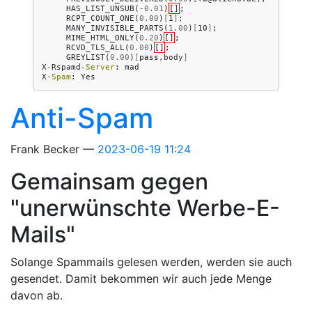
HAS_LIST_UNSUB
(
-
0.01
)
[]
;
RCPT_COUNT_ONE
(
0.00
)
[
1
]
;
MANY_INVISIBLE_PARTS
(
1.00
)
[
10
]
;
MIME_HTML_ONLY
(
0.20
)
[]
;
RCVD_TLS_ALL
(
0.00
)
[]
;
GREYLIST
(
0.00
)
[
pass,body
]
X
-
Rspamd
-
Server
:
mad
X
-
Spam
:
Yes
Anti-Spam
Frank Becker
2023-06-19 11:24
Gemainsam gegen
"unerwünschte Werbe-E-
Mails"
Solange Spammails gelesen werden, werden sie auch
gesendet. Damit bekommen wir auch jede Menge
davon ab.