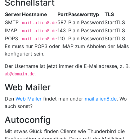
Schnellstart
Server
Hostname
Port
Passworttyp
TLS
SMTP
587
Plain Password
StartTLS
mail.alien8.de
IMAP
143
Plain Password
StartTLS
mail.alien8.de
POP3
110
Plain Password
StartTLS
mail.alien8.de
Es muss nur POP3 oder IMAP zum Abholen der Mails
konfiguriert sein.
Der Username ist jetzt immer die E-Mailadresse, z. B.
.
ab@domain.de
Web Mailer
Den
Web Mailer
findet man under
mail.alien8.de
. Wo
auch sonst?
Autoconfig
Mit etwas Glück finden Clients wie Thunderbird die
Konfiguration automatisch. Dazu ruft der Mailklient