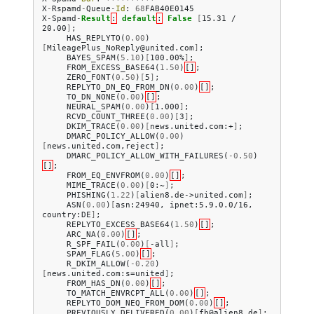
X
-
Rspamd
-
Queue
-
Id
:
68
FAB40E0145
X
-
Spamd
-
Result
:
default
:
False
[
15.31 / 
20.00
]
;
HAS_REPLYTO
(
0.00
)
[
MileagePlus_NoReply@united.com
]
;
BAYES_SPAM
(
5.10
)
[
100.00%
]
;
FROM_EXCESS_BASE64
(
1.50
)
[]
;
ZERO_FONT
(
0.50
)
[
5
]
;
REPLYTO_DN_EQ_FROM_DN
(
0.00
)
[]
;
TO_DN_NONE
(
0.00
)
[]
;
NEURAL_SPAM
(
0.00
)
[
1.000
]
;
RCVD_COUNT_THREE
(
0.00
)
[
3
]
;
DKIM_TRACE
(
0.00
)
[
news.united.com:+
]
;
DMARC_POLICY_ALLOW
(
0.00
)
[
news.united.com,reject
]
;
DMARC_POLICY_ALLOW_WITH_FAILURES
(
-
0.50
)
[]
;
FROM_EQ_ENVFROM
(
0.00
)
[]
;
MIME_TRACE
(
0.00
)
[
0:~
]
;
PHISHING
(
1.22
)
[
alien8.de->united.com
]
;
ASN
(
0.00
)
[
asn:24940, ipnet:5.9.0.0/16, 
country:DE
]
;
REPLYTO_EXCESS_BASE64
(
1.50
)
[]
;
ARC_NA
(
0.00
)
[]
;
R_SPF_FAIL
(
0.00
)
[
-all
]
;
SPAM_FLAG
(
5.00
)
[]
;
R_DKIM_ALLOW
(
-
0.20
)
[
news.united.com:s=united
]
;
FROM_HAS_DN
(
0.00
)
[]
;
TO_MATCH_ENVRCPT_ALL
(
0.00
)
[]
;
REPLYTO_DOM_NEQ_FROM_DOM
(
0.00
)
[]
;
PREVIOUSLY_DELIVERED
(
0.00
)
[
fb@alien8.de
]
;